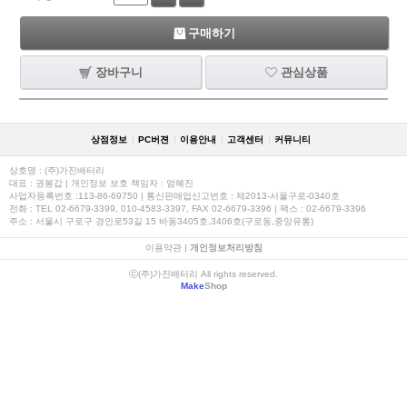
구매하기
장바구니
관심상품
상점정보
PC버젼
이용안내
고객센터
커뮤니티
상호명 : (주)가진배터리
대표 : 권봉갑 | 개인정보 보호 책임자 : 엄혜진
사업자등록번호 :113-86-69750 | 통신판매업신고번호 : 제2013-서울구로-0340호
전화 : TEL 02-6679-3399, 010-4583-3397, FAX 02-6679-3396 | 팩스 : 02-6679-3396
주소 : 서울시 구로구 경인로53길 15 바동3405호,3406호(구로동,중앙유통)
이용약관
|
개인정보처리방침
ⓒ(주)가진배터리 All rights reserved.
Make
Shop