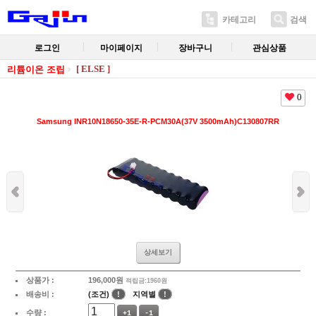
카테고리
검색
로그인
마이페이지
장바구니
관심상품
[ ELSE ]
리튬이온 조립
0
Samsung INR10N18650-35E-R-PCM30A(37V 3500mAh)C130807RR
상세보기
상품가 :
196,000
원
적립금:1960원
배송비 :
(조건)
!
지역별
!
수량 :
+1
-1