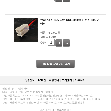
Yeonho YH396-02M-RR(130807) 연호 YH396 커
넥터
상품가 :
2,000원
적립금 :
20원
수량 :
+1
-1
선택상품 장바구니 담기
상점정보
PC버젼
이용안내
고객센터
커뮤니티
상호명 : (주)가진배터리
대표 : 권봉갑 | 개인정보 보호 책임자 : 엄혜진
사업자등록번호 :113-86-69750 | 통신판매업신고번호 : 제2013-서울구로-0340호
전화 : TEL 02-6679-3399, 010-4583-3397, FAX 02-6679-3396 | 팩스 : 02-6679-3396
주소 : 서울시 구로구 경인로53길 15 바동3405호,3406호(구로동,중앙유통)
이용약관
|
개인정보처리방침