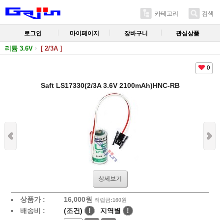
카테고리
검색
로그인
마이페이지
장바구니
관심상품
리튬 3.6V
[ 2/3A ]
0
Saft LS17330(2/3A 3.6V 2100mAh)HNC-RB
상세보기
상품가 :
16,000
원
적립금:160원
배송비 :
(조건)
!
지역별
!