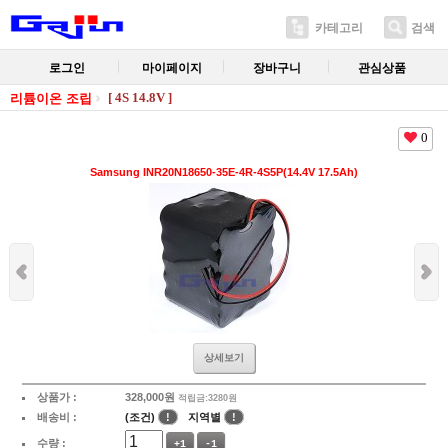
카테고리
검색
로그인
마이페이지
장바구니
관심상품
[ 4S 14.8V ]
리튬이온 조립
0
Samsung INR20N18650-35E-4R-4S5P(14.4V 17.5Ah)
상세보기
상품가 :
328,000
원
적립금:3280원
배송비 :
(조건)
!
지역별
!
수량 :
+1
-1