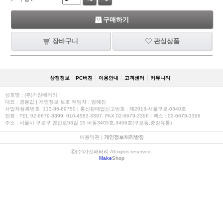
구매하기
장바구니
관심상품
상점정보
PC버젼
이용안내
고객센터
커뮤니티
상호명 : (주)가진배터리
대표 : 권봉갑 | 개인정보 보호 책임자 : 엄혜진
사업자등록번호 :113-86-69750 | 통신판매업신고번호 : 제2013-서울구로-0340호
전화 : TEL 02-6679-3399, 010-4583-3397, FAX 02-6679-3396 | 팩스 : 02-6679-3396
주소 : 서울시 구로구 경인로53길 15 바동3405호,3406호(구로동,중앙유통)
이용약관
|
개인정보처리방침
ⓒ(주)가진배터리 All rights reserved.
Make
Shop