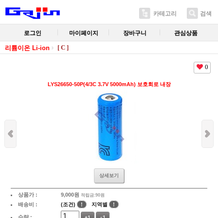
카테고리
검색
로그인
마이페이지
장바구니
관심상품
[ C ]
리튬이온 Li-ion
0
LYS26650-50P(4/3C 3.7V 5000mAh) 보호회로 내장
상세보기
상품가 :
9,000
원
적립금:90원
배송비 :
(조건)
!
지역별
!
수량 :
+1
-1