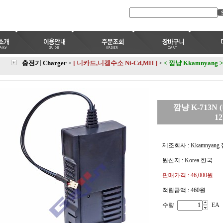
충전기 Charger
[ 니카드,니켈수소 Ni-Cd,MH ]
< 깜냥 Kkamnyang >
>
>
깜냥 K-713N 
1
제조회사 : Kkamnyang
원산지 : Korea 한국
판매가격 :
46,000원
적립금액 :
460원
수량
EA