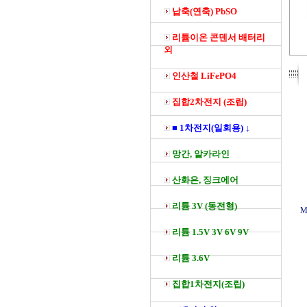
납축(연축) PbSO
리튬이온 콘덴서 배터리
외
인산철 LiFePO4
집합2차전지 (조립)
■ 1차전지(일회용) ↓
망간, 알카라인
산화은, 징크에어
리튬 3V (동전형)
M
리튬 1.5V 3V 6V 9V
리튬 3.6V
집합1차전지(조립)