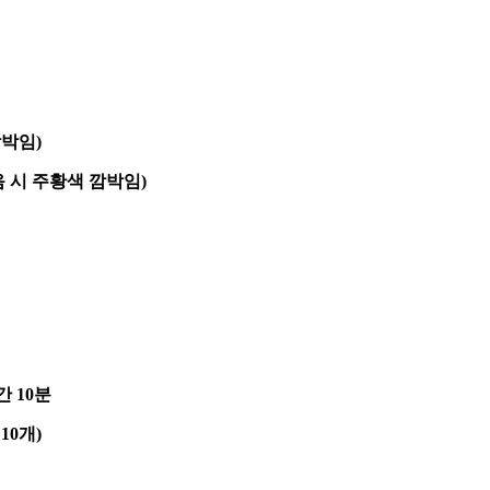
깜박임)
음 시 주황색 깜박임)
간 10분
 10개)