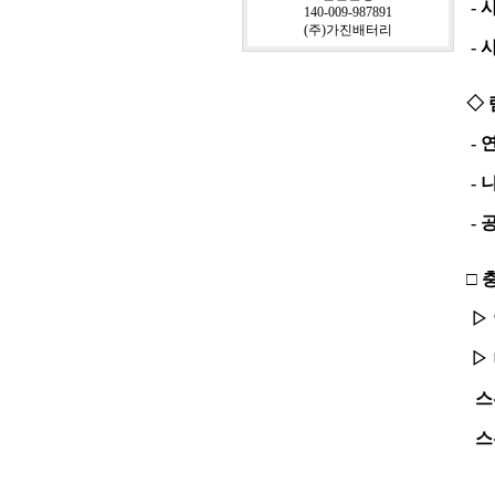
- 
140-009-987891
(주)가진배터리
- 
◇ 
- 
- 
- 
□ 
▷ 
▷
스위
스위
42