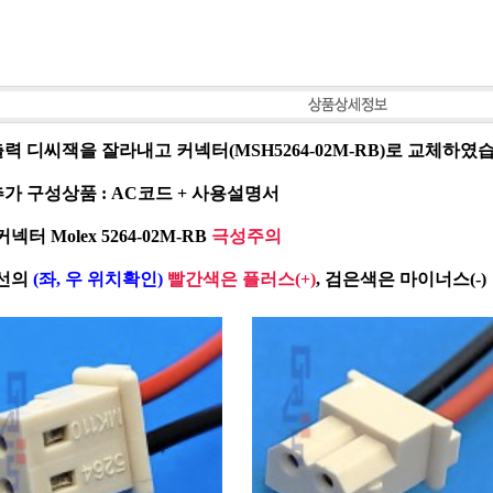
출력 디씨잭을 잘라내고 커넥터(MSH5264-02M-RB)로 교체하였
추가 구성상품 : AC코드 + 사용설명서
커넥터 Molex 5264-02M-RB
극성주의
선의
(좌, 우 위치확인)
빨간색은 플러스(+)
, 검은색은 마이너스(-)