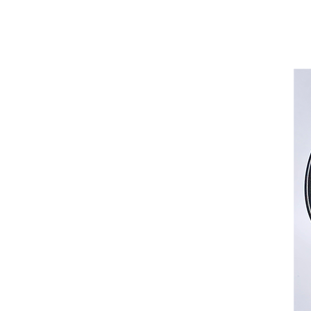
70
95