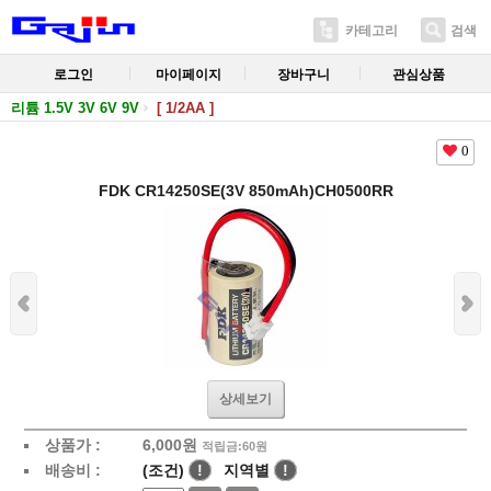
카테고리
검색
로그인
마이페이지
장바구니
관심상품
리튬 1.5V 3V 6V 9V
[ 1/2AA ]
0
FDK CR14250SE(3V 850mAh)CH0500RR
상세보기
상품가 :
6,000
원
적립금:60원
배송비 :
(조건)
!
지역별
!