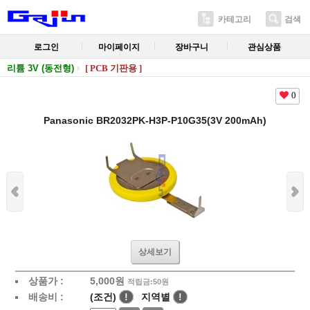
카테고리
검색
로그인
마이페이지
장바구니
관심상품
리튬 3V (동전형)
[ PCB 기판용 ]
0
Panasonic BR2032PK-H3P-P10G35(3V 200mAh)
상세보기
상품가 :
5,000
원
적립금:50원
배송비 :
(조건)
!
지역별
!