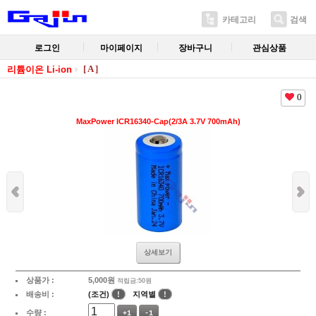
카테고리
검색
로그인
마이페이지
장바구니
관심상품
[ A ]
리튬이온 Li-ion
0
MaxPower ICR16340-Cap(2/3A 3.7V 700mAh)
상세보기
상품가 :
5,000
원
적립금:50원
배송비 :
(조건)
!
지역별
!
수량 :
+1
-1