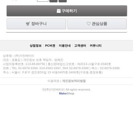
구매하기
장바구니
관심상품
상점정보
PC버젼
이용안내
고객센터
커뮤니티
상호명 : (주)가진배터리
대표 : 권봉갑 | 개인정보 보호 책임자 : 엄혜진
사업자등록번호 :113-86-69750 | 통신판매업신고번호 : 제2013-서울구로-0340호
전화 : TEL 02-6679-3399, 010-4583-3397, FAX 02-6679-3396 | 팩스 : 02-6679-3396
주소 : 서울시 구로구 경인로53길 15 바동3405호,3406호(구로동,중앙유통)
이용약관
|
개인정보처리방침
ⓒ(주)가진배터리 All rights reserved.
Make
Shop