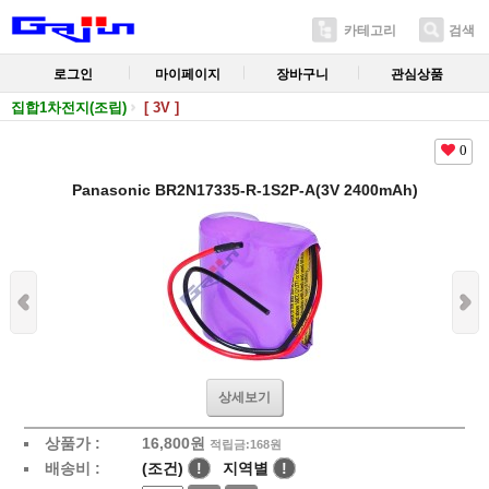
카테고리
검색
로그인
마이페이지
장바구니
관심상품
집합1차전지(조립)
[ 3V ]
0
Panasonic BR2N17335-R-1S2P-A(3V 2400mAh)
상세보기
상품가 :
16,800
원
적립금:168원
배송비 :
(조건)
!
지역별
!