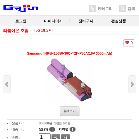
카테고리
검색
로그인
마이페이지
장바구니
관심상품
[ 5S 18.5V ]
리튬이온 조립
0
Samsung INR5N18650-30Q-T2F-P30A(18V 3000mAh)
상세보기
상품가 :
86,000
원
적립금:860원
배송비 :
(조건)
!
지역별
!
수량 :
+1
-1