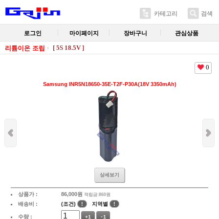
카테고리
검색
로그인
마이페이지
장바구니
관심상품
[ 5S 18.5V ]
리튬이온 조립
0
Samsung INR5N18650-35E-T2F-P30A(18V 3350mAh)
상세보기
상품가 :
86,000
원
적립금:860원
배송비 :
(조건)
!
지역별
!
수량 :
+1
-1