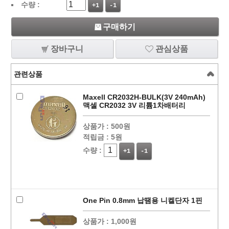
수량 :
+1
-1
구매하기
장바구니
관심상품
관련상품
Maxell CR2032H-BULK(3V 240mAh)
맥셀 CR2032 3V 리튬1차배터리
상품가 :
500원
적립금 :
5원
수량 :
+1
-1
One Pin 0.8mm 납땜용 니켈단자 1핀
상품가 :
1,000원