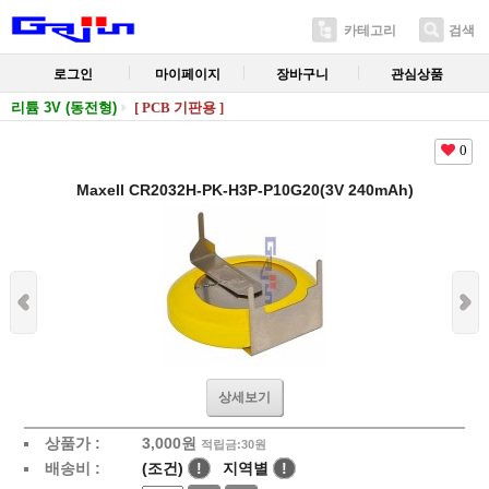
카테고리
검색
로그인
마이페이지
장바구니
관심상품
리튬 3V (동전형)
[ PCB 기판용 ]
0
Maxell CR2032H-PK-H3P-P10G20(3V 240mAh)
상세보기
상품가 :
3,000
원
적립금:30원
배송비 :
(조건)
!
지역별
!