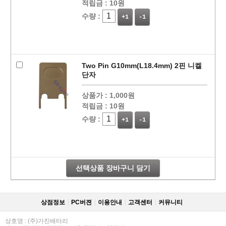
적립금 :
10원
수량 :
+1
-1
Two Pin G10mm(L18.4mm) 2핀 니켈
단자
상품가 :
1,000원
적립금 :
10원
수량 :
+1
-1
선택상품 장바구니 담기
상점정보
PC버젼
이용안내
고객센터
커뮤니티
상호명 : (주)가진배터리