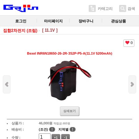
카테고리
검색
로그인
마이페이지
장바구니
관심상품
[ 11.1V ]
집합2차전지 (조립)
0
Bexel INR6N18650-26-2R-3S2P-P5-A(11.1V 5200mAh)
상세보기
상품가 :
46,000
원
적립금:460원
배송비 :
(조건)
!
지역별
!
수량 :
+1
-1