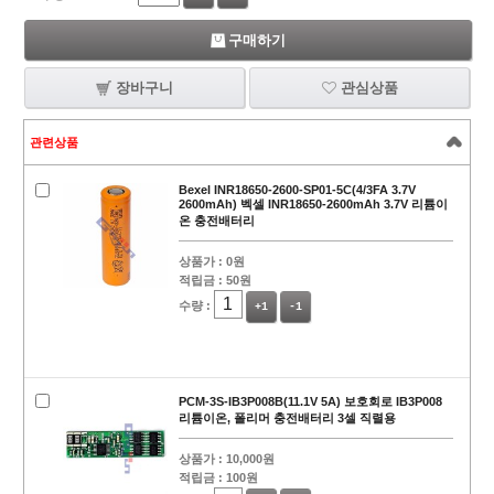
구매하기
장바구니
관심상품
관련상품
Bexel INR18650-2600-SP01-5C(4/3FA 3.7V
2600mAh) 벡셀 INR18650-2600mAh 3.7V 리튬이
온 충전배터리
상품가 :
0원
적립금 :
50원
수량 :
+1
-1
PCM-3S-IB3P008B(11.1V 5A) 보호회로 IB3P008
리튬이온, 폴리머 충전배터리 3셀 직렬용
상품가 :
10,000원
적립금 :
100원