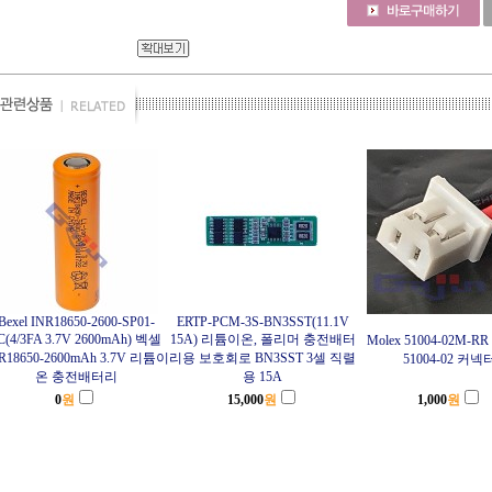
Bexel INR18650-2600-SP01-
ERTP-PCM-3S-BN3SST(11.1V
C(4/3FA 3.7V 2600mAh) 벡셀
15A) 리튬이온, 폴리머 충전배터
Molex 51004-02M-
R18650-2600mAh 3.7V 리튬이
리용 보호회로 BN3SST 3셀 직렬
51004-02 커넥
온 충전배터리
용 15A
0
원
15,000
원
1,000
원