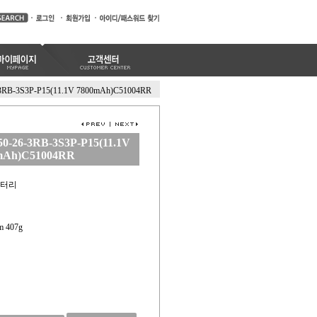
-3RB-3S3P-P15(11.1V 7800mAh)C51004RR
50-26-3RB-3S3P-P15(11.1V
mAh)C51004RR
배터리
mm 407g