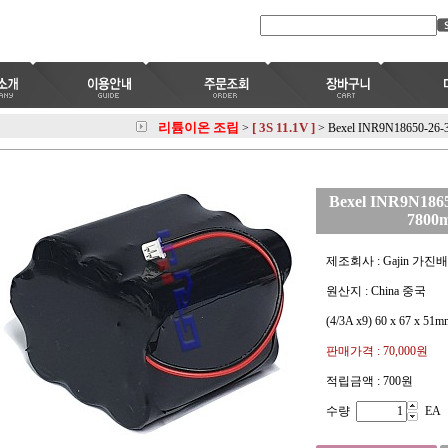
리튬이온 조립
[ 3S 11.1V ]
>
>
Bexel INR9N18650-26
Bexel INR9N186
7800
제조회사 : Gajin 가진
원산지 : China 중국
(4/3A x9) 60 x 67 x 51
판매가격 :
70,000원
적립금액 :
700원
수량
EA