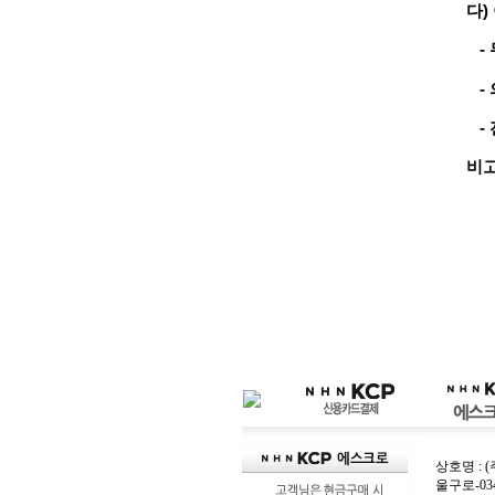
다)
- 
- 
- 
비고
상호명 : 
울구로-03