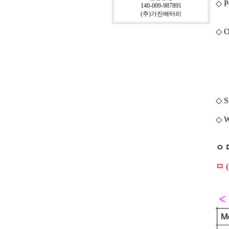
◇ P
140-009-987891
(주)가진배터리
◇ O
(D
(S
◇ S
◇ W
ㅇ 
ㅁ
<