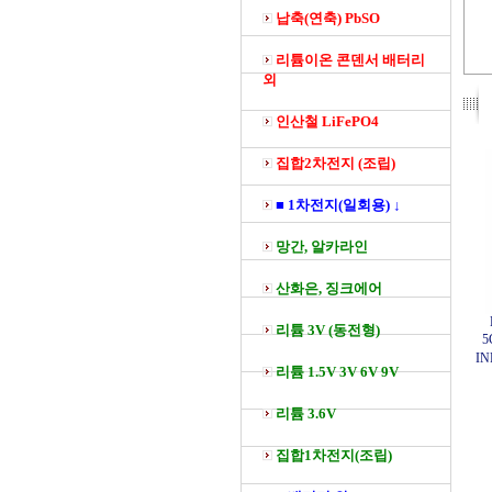
납축(연축) PbSO
리튬이온 콘덴서 배터리
외
인산철 LiFePO4
집합2차전지 (조립)
■ 1차전지(일회용) ↓
망간, 알카라인
산화은, 징크에어
리튬 3V (동전형)
5
IN
리튬 1.5V 3V 6V 9V
리튬 3.6V
집합1차전지(조립)