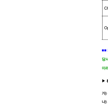
■■
당
아래
▶ 
가)
나)