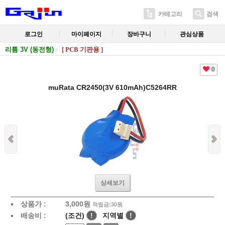
카테고리
검색
로그인
마이페이지
장바구니
관심상품
리튬 3V (동전형)
[ PCB 기판용 ]
0
muRata CR2450(3V 610mAh)C5264RR
상세보기
상품가 :
3,000
원
적립금:30원
배송비 :
(조건)
!
지역별
!