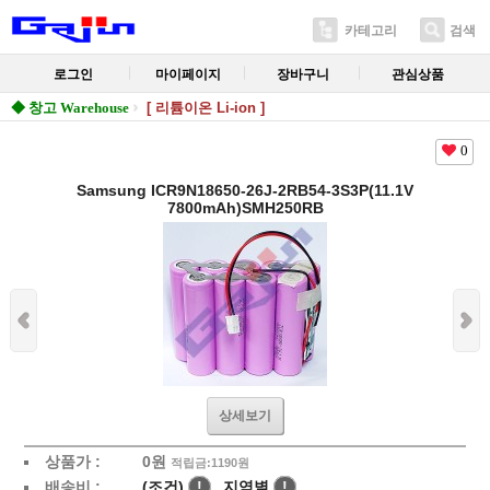
카테고리
검색
로그인
마이페이지
장바구니
관심상품
◆ 창고 Warehouse
[ 리튬이온 Li-ion ]
0
Samsung ICR9N18650-26J-2RB54-3S3P(11.1V
7800mAh)SMH250RB
상세보기
상품가 :
0
원
적립금:1190원
배송비 :
(조건)
!
지역별
!