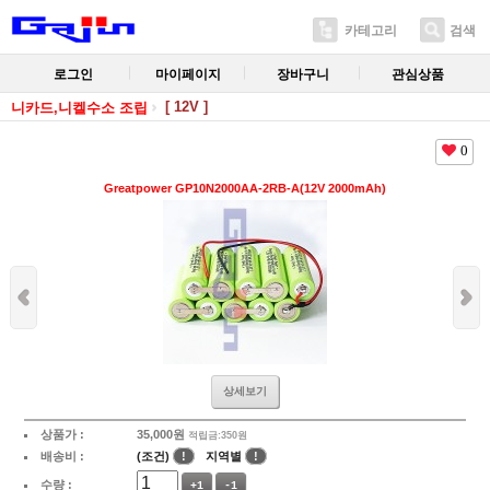
카테고리
검색
로그인
마이페이지
장바구니
관심상품
[ 12V ]
니카드,니켈수소 조립
0
Greatpower GP10N2000AA-2RB-A(12V 2000mAh)
상세보기
상품가 :
35,000
원
적립금:350원
배송비 :
(조건)
!
지역별
!
수량 :
+1
-1