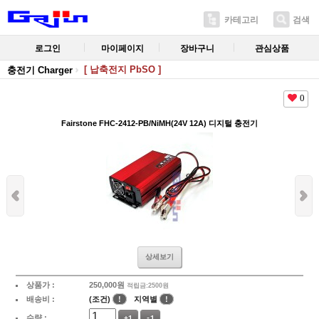
카테고리
검색
로그인
마이페이지
장바구니
관심상품
[ 납축전지 PbSO ]
충전기 Charger
0
Fairstone FHC-2412-PB/NiMH(24V 12A) 디지털 충전기
상세보기
상품가 :
250,000
원
적립금:2500원
배송비 :
(조건)
!
지역별
!
수량 :
+1
-1