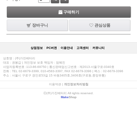
구매하기
장바구니
관심상품
상점정보
PC버젼
이용안내
고객센터
커뮤니티
상호명 : (주)가진배터리
대표 : 권봉갑 | 개인정보 보호 책임자 : 엄혜진
사업자등록번호 :113-86-69750 | 통신판매업신고번호 : 제2013-서울구로-0340호
전화 : TEL 02-6679-3399, 010-4583-3397, FAX 02-6679-3396 | 팩스 : 02-6679-3396
주소 : 서울시 구로구 경인로53길 15 바동3405호,3406호(구로동,중앙유통)
이용약관
|
개인정보처리방침
ⓒ(주)가진배터리 All rights reserved.
Make
Shop