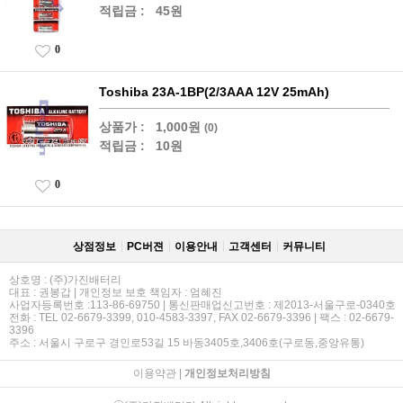
적립금 :
45원
0
Toshiba 23A-1BP(2/3AAA 12V 25mAh)
상품가 :
1,000원
(0)
적립금 :
10원
0
상점정보
PC버젼
이용안내
고객센터
커뮤니티
상호명 : (주)가진배터리
대표 : 권봉갑 | 개인정보 보호 책임자 : 엄혜진
사업자등록번호 :113-86-69750 | 통신판매업신고번호 : 제2013-서울구로-0340호
전화 : TEL 02-6679-3399, 010-4583-3397, FAX 02-6679-3396 | 팩스 : 02-6679-
3396
주소 : 서울시 구로구 경인로53길 15 바동3405호,3406호(구로동,중앙유통)
이용약관
|
개인정보처리방침