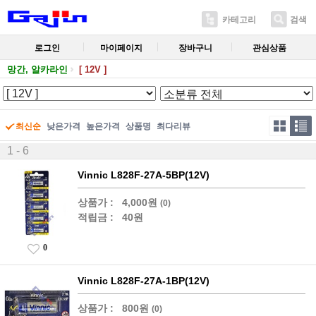
카테고리
검색
로그인
마이페이지
장바구니
관심상품
망간, 알카라인
[ 12V ]
최신순
낮은가격
높은가격
상품명
최다리뷰
1 - 6
Vinnic L828F-27A-5BP(12V)
상품가 :
4,000원
(0)
적립금 :
40원
0
Vinnic L828F-27A-1BP(12V)
상품가 :
800원
(0)