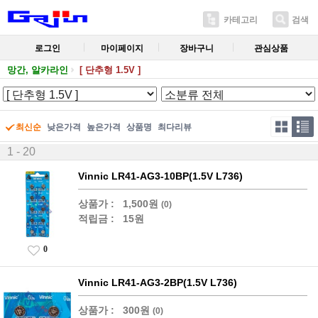
카테고리
검색
로그인
마이페이지
장바구니
관심상품
망간, 알카라인
[ 단추형 1.5V ]
최신순
낮은가격
높은가격
상품명
최다리뷰
1 - 20
Vinnic LR41-AG3-10BP(1.5V L736)
상품가 :
1,500원
(0)
적립금 :
15원
0
Vinnic LR41-AG3-2BP(1.5V L736)
상품가 :
300원
(0)