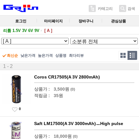
카테고리
검색
로그인
마이페이지
장바구니
관심상품
리튬 1.5V 3V 6V 9V
[ A ]
최신순
낮은가격
높은가격
상품명
최다리뷰
1 - 2
Coros CR17505(A 3V 2800mAh)
상품가 :
3,500원
(0)
적립금 :
35원
0
Saft LM17500(A 3V 3000mAh)ㅡHigh pulse
상품가 :
18,000원
(0)