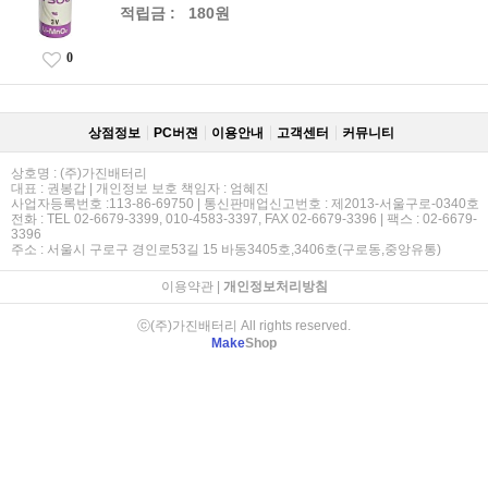
적립금 :
180원
0
상점정보
PC버젼
이용안내
고객센터
커뮤니티
상호명 : (주)가진배터리
대표 : 권봉갑 | 개인정보 보호 책임자 : 엄혜진
사업자등록번호 :113-86-69750 | 통신판매업신고번호 : 제2013-서울구로-0340호
전화 : TEL 02-6679-3399, 010-4583-3397, FAX 02-6679-3396 | 팩스 : 02-6679-
3396
주소 : 서울시 구로구 경인로53길 15 바동3405호,3406호(구로동,중앙유통)
이용약관
|
개인정보처리방침
ⓒ(주)가진배터리 All rights reserved.
Make
Shop