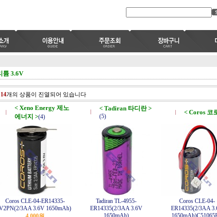
리튬 3.6V
총
14
개의 상품이 진열되어 있습니다
< Xeno Energy 제노
< Tadiran 타디란 >
< Coros 코
에너지 >
(5)
(4)
Coros CLE-04-ER14335-
Tadiran TL-4955-
Coros CLE-04-
V2PN(2/3AA 3.6V 1650mAh)
ER14335(2/3AA 3.6V
ER14335(2/3AA 3
1650mAh)
1650mAh)C51065
4,000원