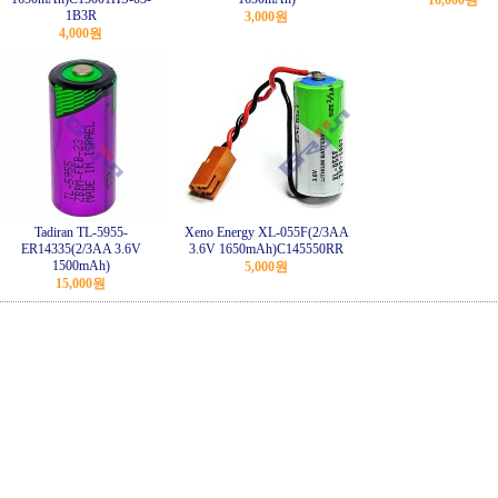
16,000원
1B3R
3,000원
4,000원
Tadiran TL-5955-
Xeno Energy XL-055F(2/3AA
ER14335(2/3AA 3.6V
3.6V 1650mAh)C145550RR
1500mAh)
5,000원
15,000원