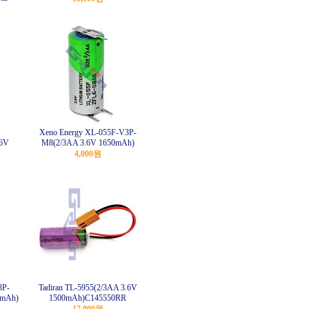
Xeno Energy XL-055F-V3P-
.6V
M8(2/3AA 3.6V 1650mAh)
4,000원
3P-
Tadiran TL-5955(2/3AA 3.6V
0mAh)
1500mAh)C145550RR