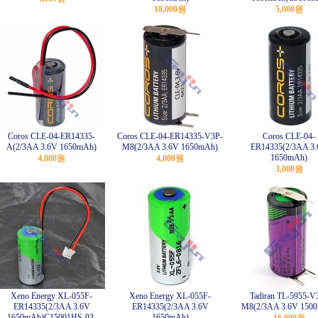
18,000원
5,000원
Coros CLE-04-ER14335-
Coros CLE-04-ER14335-V3P-
Coros CLE-04-
A(2/3AA 3.6V 1650mAh)
M8(2/3AA 3.6V 1650mAh)
ER14335(2/3AA 3
1650mAh)
4,000원
4,000원
3,000원
Xeno Energy XL-055F-
Xeno Energy XL-055F-
Tadiran TL-5955-V
ER14335(2/3AA 3.6V
ER14335(2/3AA 3.6V
M8(2/3AA 3.6V 150
1650mAh)C15001HS-03-
1650mAh)