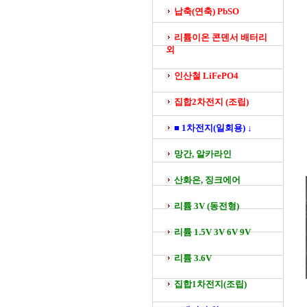
납축(연축) PbSO
리튬이온 콘덴서 배터리
외
인산철 LiFePO4
집합2차전지 (조립)
■ 1차전지(일회용) ↓
망간, 알카라인
산화은, 징크에어
리튬 3V (동전형)
리튬 1.5V 3V 6V 9V
리튬 3.6V
집합1차전지(조립)