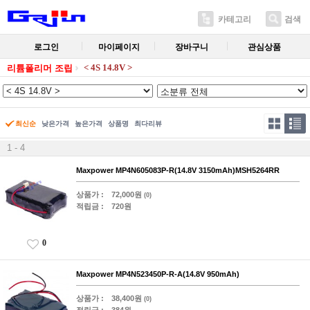
카테고리
검색
로그인
마이페이지
장바구니
관심상품
< 4S 14.8V >
리튬폴리머 조립
최신순
낮은가격
높은가격
상품명
최다리뷰
1 - 4
Maxpower MP4N605083P-R(14.8V 3150mAh)MSH5264RR
상품가 :
72,000원
(0)
적립금 :
720원
0
Maxpower MP4N523450P-R-A(14.8V 950mAh)
상품가 :
38,400원
(0)