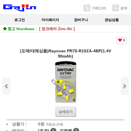
카테고리
검색
로그인
마이페이지
장바구니
관심상품
◆ 창고 Warehouse
[ 징크에어 Zinc-Air ]
0
(도매/대체상품)Rayovac PR70-R10ZA-4BP(1.4V
90mAh)
상세보기
상품가 :
0
원
적립금:20원
배송비 :
(조건)
!
지역별
!