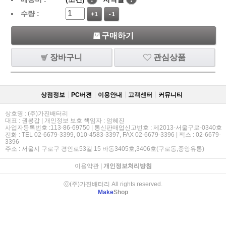
수량 :
+1
-1
구매하기
장바구니
관심상품
상점정보
PC버젼
이용안내
고객센터
커뮤니티
상호명 : (주)가진배터리
대표 : 권봉갑 | 개인정보 보호 책임자 : 엄혜진
사업자등록번호 :113-86-69750 | 통신판매업신고번호 : 제2013-서울구로-0340호
전화 : TEL 02-6679-3399, 010-4583-3397, FAX 02-6679-3396 | 팩스 : 02-6679-
3396
주소 : 서울시 구로구 경인로53길 15 바동3405호,3406호(구로동,중앙유통)
이용약관
|
개인정보처리방침
ⓒ(주)가진배터리 All rights reserved.
Make
Shop