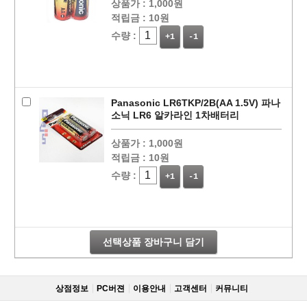
상품가 :
1,000원
적립금 :
10원
수량 :
+1
-1
Panasonic LR6TKP/2B(AA 1.5V) 파나
소닉 LR6 알카라인 1차배터리
상품가 :
1,000원
적립금 :
10원
수량 :
+1
-1
선택상품 장바구니 담기
상점정보
PC버젼
이용안내
고객센터
커뮤니티