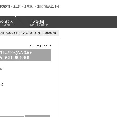
an TL-5903(AA 3.6V 2400mAh)CHL0640RB
 TL-5903(AA 3.6V
Ah)CHL0640RB
디란
9g