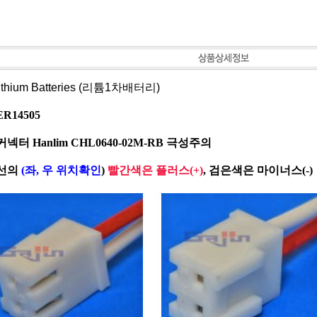
Lithium Batteries (리튬1차배터리)
ER14505
커넥터 Hanlim CHL0640-02M-RB 극성주의
선의
(좌, 우 위치확인
)
빨간색은 플러스(+)
, 검은색은 마이너스(-)