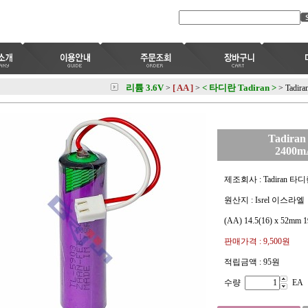
리튬 3.6V
[ AA ]
< 타디란 Tadiran >
>
>
>
Tadir
Tadiran
2400m
제조회사 : Tadiran 타
원산지 : Isrel 이스라엘
(AA) 14.5(16) x 52mm 1
판매가격 :
9,500원
적립금액 :
95원
수량
EA