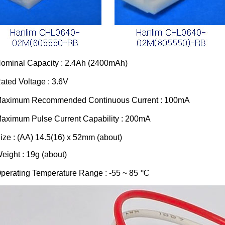
ominal Capacity : 2.4Ah (2400mAh)
ated Voltage : 3.6V
aximum Recommended Continuous Current : 100mA
aximum Pulse Current Capability : 200mA
ize : (AA) 14.5(16) x 52mm (about)
eight : 19g (about)
perating Temperature Range : -55 ~ 85 ℃