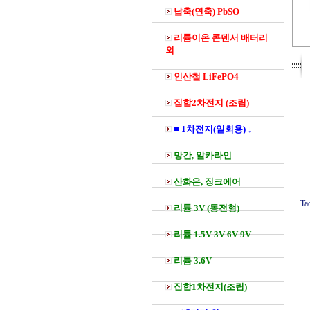
납축(연축) PbSO
리튬이온 콘덴서 배터리
외
인산철 LiFePO4
집합2차전지 (조립)
■ 1차전지(일회용) ↓
망간, 알카라인
산화은, 징크에어
Ta
리튬 3V (동전형)
리튬 1.5V 3V 6V 9V
리튬 3.6V
집합1차전지(조립)