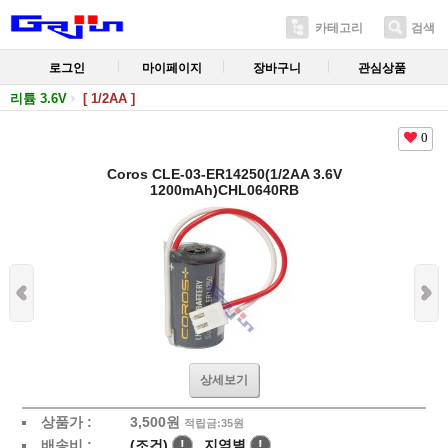
카테고리
검색
로그인
마이페이지
장바구니
관심상품
리튬 3.6V
[ 1/2AA ]
0
Coros CLE-03-ER14250(1/2AA 3.6V
1200mAh)CHL0640RB
상세보기
상품가 :
3,500
원
적립금:35원
배송비 :
(조건)
!
지역별
!