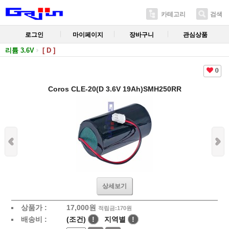
카테고리
검색
로그인
마이페이지
장바구니
관심상품
리튬 3.6V
[ D ]
0
Coros CLE-20(D 3.6V 19Ah)SMH250RR
상세보기
상품가 :
17,000
원
적립금:170원
배송비 :
(조건)
!
지역별
!