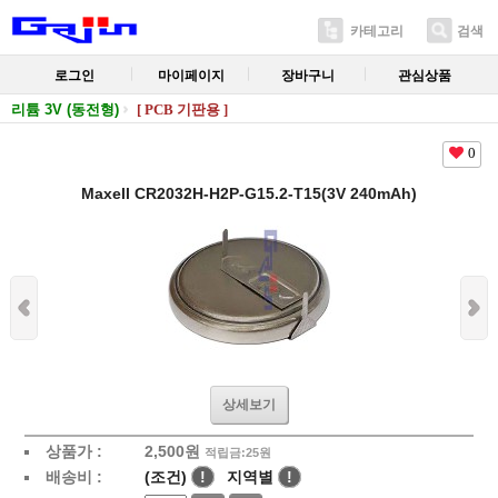
카테고리
검색
로그인
마이페이지
장바구니
관심상품
리튬 3V (동전형)
[ PCB 기판용 ]
0
Maxell CR2032H-H2P-G15.2-T15(3V 240mAh)
상세보기
상품가 :
2,500
원
적립금:25원
배송비 :
(조건)
!
지역별
!