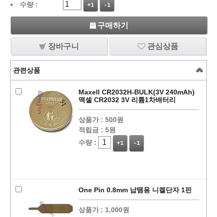
수량 :
+1
-1
구매하기
장바구니
관심상품
관련상품
Maxell CR2032H-BULK(3V 240mAh)
맥셀 CR2032 3V 리튬1차배터리
상품가 :
500원
적립금 :
5원
수량 :
+1
-1
One Pin 0.8mm 납땜용 니켈단자 1핀
상품가 :
1,000원