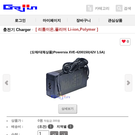
카테고리
검색
로그인
마이페이지
장바구니
관심상품
[ 리튬이온,폴리머 Li-ion,Polymer ]
충전기 Charger
0
(도매/대체상품)Powersia XVE-4200150(42V 1.5A)
상세보기
상품가 :
0
원
적립금:300원
배송비 :
(조건)
!
지역별
!
수량 :
+1
-1