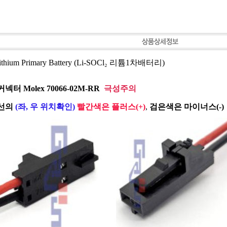
ithium Primary Battery (Li-SOCl₂ 리튬1차배터리)
커넥터 Molex 70066-02M-RR
극성주의
선의
(좌, 우 위치확인)
빨간색은 플러스(+)
,
검은색은 마이너스(-)