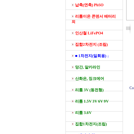
납축(연축) PbSO
리튬이온 콘덴서 배터리
외
인산철 LiFePO4
집합2차전지 (조립)
■ 1차전지(일회용) ↓
망간, 알카라인
산화은, 징크에어
Co
리튬 3V (동전형)
리튬 1.5V 3V 6V 9V
리튬 3.6V
집합1차전지(조립)