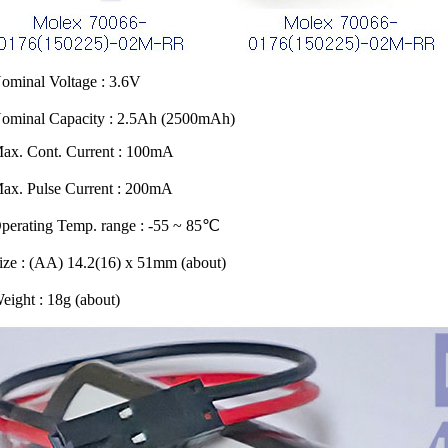
ominal Voltage : 3.6V
ominal Capacity : 2.5Ah (2500mAh)
ax. Cont. Current : 100mA
ax. Pulse Current : 200mA
perating Temp. range : -55 ~ 85℃
ize : (AA) 14.2(16) x 51mm (about)
eight : 18g (about)