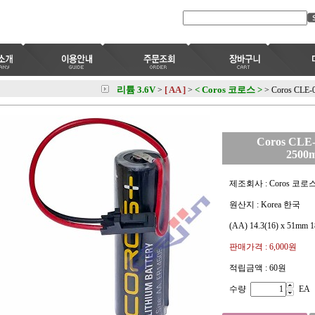
리튬 3.6V
[ AA ]
< Coros 코로스 >
>
>
>
Coros CLE-
Coros CLE-
2500
제조회사 : Coros 코로
원산지 : Korea 한국
(AA) 14.3(16) x 51mm 1
판매가격 :
6,000원
적립금액 :
60원
수량
EA