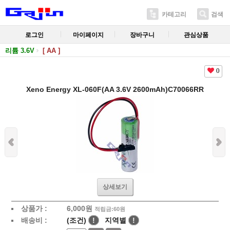
카테고리
검색
로그인
마이페이지
장바구니
관심상품
리튬 3.6V
[ AA ]
0
Xeno Energy XL-060F(AA 3.6V 2600mAh)C70066RR
상세보기
상품가 :
6,000
원
적립금:60원
배송비 :
(조건)
!
지역별
!