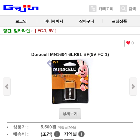
카테고리
검색
로그인
마이페이지
장바구니
관심상품
망간, 알카라인
[ FC-1, 9V ]
0
Duracell MN1604-6LR61-BP(9V FC-1)
상세보기
상품가 :
5,500
원
적립금:55원
배송비 :
(조건)
!
지역별
!