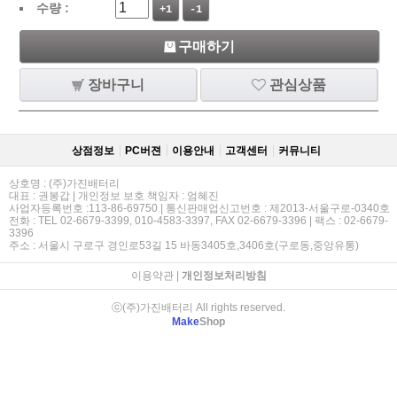
수량 :
+1
-1
구매하기
장바구니
관심상품
상점정보
PC버젼
이용안내
고객센터
커뮤니티
상호명 : (주)가진배터리
대표 : 권봉갑 | 개인정보 보호 책임자 : 엄혜진
사업자등록번호 :113-86-69750 | 통신판매업신고번호 : 제2013-서울구로-0340호
전화 : TEL 02-6679-3399, 010-4583-3397, FAX 02-6679-3396 | 팩스 : 02-6679-
3396
주소 : 서울시 구로구 경인로53길 15 바동3405호,3406호(구로동,중앙유통)
이용약관
|
개인정보처리방침
ⓒ(주)가진배터리 All rights reserved.
Make
Shop