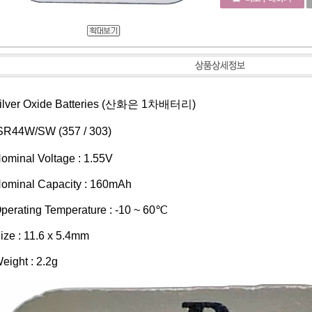
ilver Oxide Batteries (산화은 1차배터리)
R44W/SW (357 / 303)
ominal Voltage : 1.55V
ominal Capacity : 160mAh
perating Temperature : -10 ~ 60℃
ize : 11.6 x 5.4mm
eight : 2.2g