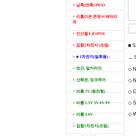
납축(연축) PbSO
리튬이온 콘덴서 배터리
외
인산철 LiFePO4
집합2차전지 (조립)
■ S
■ 1차전지(일회용) ↓
ㅡ S
망간, 알카라인
◇ N
산화은, 징크에어
◇ N
리튬 3V (동전형)
◇ O
◇ S
리튬 1.5V 3V 6V 9V
◇ W
리튬 3.6V
집합1차전지(조립)