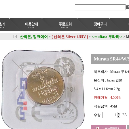
산화은, 징크에어
[ 산화은 Silver 1.55V ]
< muRata 무라타 >
>
>
>
M
Murata SR44/W/S
제조회사 : Murata 무
원산지 : Japan 일본
5.4 x 11.6mm 2.2g
판매가격 :
4,500원
적립금액 :
45원
수량
EA