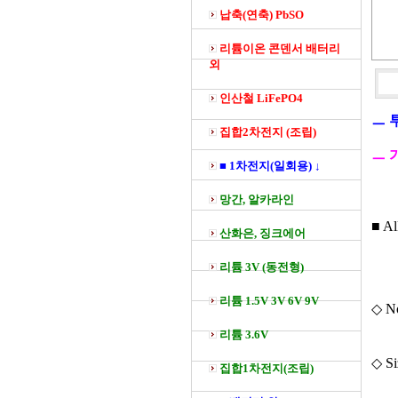
납축(연축) PbSO
리튬이온 콘덴서 배터리
외
인산철 LiFePO4
ㅡ 
집합2차전지 (조립)
ㅡ 
■ 1차전지(일회용) ↓
망간, 알카라인
■ A
산화은, 징크에어
리튬 3V (동전형)
리튬 1.5V 3V 6V 9V
◇ No
리튬 3.6V
◇ Si
집합1차전지(조립)