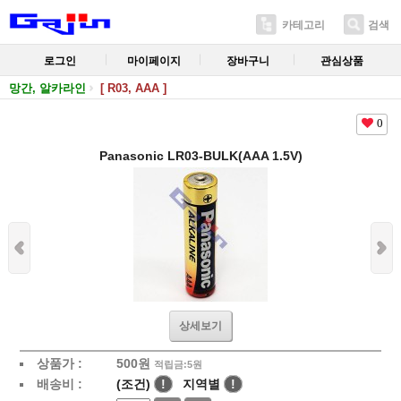
카테고리
검색
로그인
마이페이지
장바구니
관심상품
망간, 알카라인
[ R03, AAA ]
0
Panasonic LR03-BULK(AAA 1.5V)
상세보기
상품가 :
500
원
적립금:5원
배송비 :
(조건)
!
지역별
!