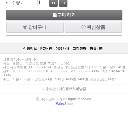
수량 :
+1
-1
구매하기
장바구니
관심상품
상점정보
PC버젼
이용안내
고객센터
커뮤니티
상호명 : (주)가진배터리
대표 : 권봉갑 | 개인정보 보호 책임자 : 엄혜진
사업자등록번호 :113-86-69750 | 통신판매업신고번호 : 제2013-서울구로-0340호
전화 : TEL 02-6679-3399, 010-4583-3397, FAX 02-6679-3396 | 팩스 : 02-6679-
3396
주소 : 서울시 구로구 경인로53길 15 바동3405호,3406호(구로동,중앙유통)
이용약관
|
개인정보처리방침
ⓒ(주)가진배터리 All rights reserved.
Make
Shop