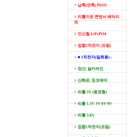
납축(연축) PbSO
리튬이온 콘덴서 배터리
외
인산철 LiFePO4
집합2차전지 (조립)
■ 1차전지(일회용) ↓
망간, 알카라인
산화은, 징크에어
리튬 3V (동전형)
리튬 1.5V 3V 6V 9V
리튬 3.6V
집합1차전지(조립)