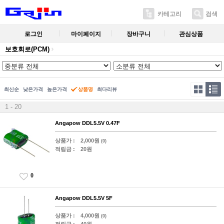
카테고리
검색
로그인
마이페이지
장바구니
관심상품
보호회로(PCM)
최신순
낮은가격
높은가격
상품명
최다리뷰
1 - 20
Angapow DDL5.5V 0.47F
상품가 :
2,000원
(0)
적립금 :
20원
0
Angapow DDL5.5V 5F
상품가 :
4,000원
(0)