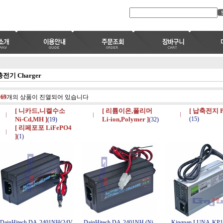
충전기 Charger
총
69
개의 상품이 진열되어 있습니다
[ 니카드,니켈수소
[ 리튬이온,폴리머
[ 납축전지 P
Ni-Cd,MH ]
Li-ion,Polymer ]
(15)
(19)
(32)
[ 리페포포 LiFePO4
]
(1)
DainHitech DA-2401NH(24V
DainHitech DA-2401NH (Ni-
Kingpan LUNA-KP1