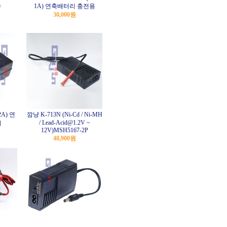
)
1A) 연축배터리 충전용
30,000원
2A) 연
깜냥 K-713N (Ni-Cd / Ni-MH
/ Lead-Acid@1.2V ~
기
12V)MSH5167-2P
48,900원