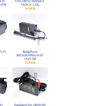
4.2V
GVE GM152-2920520-F-
21FM
7S(29.2V 5.2A)
50,000원
25.2V
BridgePower
BPL910S16N01(16.8V
1A)J5.5M
20,000원
45-
DainHitech DA-2401P(24V