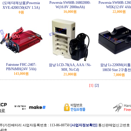
Powersia SW60B-16802000-
Powersia SW60B-126
(도매/대체상품)Powersia
W(16.8V 2000mAh)
WEK(12.6V 4Ah
XVE-4200150(42V 1.5A)
16,000원
22,000원
0원
Fairstone FHC-2407-
깜냥 LCD-78(AA, AAA / Ni-
깜냥 Li-2200M(리
PB/NiMH(24V 5Ah)
MH, Ni-Cd)
18650 Size 2구충
143,000원
21,000원
7,000원
[1]
[2]
(주)가진배터리 사업자등록번호 : 113-86-69750
[사업자정보확인]
통신판매업신고번호 : 
40호