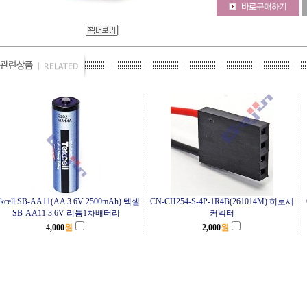
ekcell SB-AA11(AA 3.6V 2500mAh) 텍셀
CN-CH254-S-4P-1R4B(261014M) 히로세
SB-AA11 3.6V 리튬1차배터리
커넥터
4,000
원
2,000
원