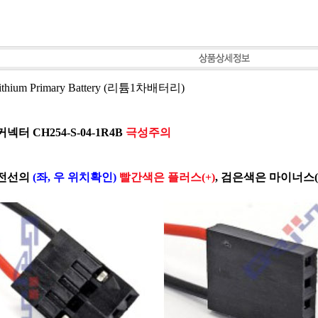
ithium Primary Battery (리튬1차배터리)
커넥터 CH254-S-04-1R4B
극성주의
 전선의
(좌, 우 위치확인)
빨간색은 플러스(+)
, 검은색은 마이너스(-