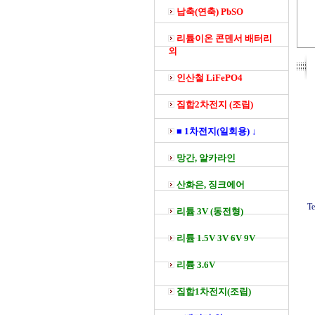
납축(연축) PbSO
리튬이온 콘덴서 배터리
외
인산철 LiFePO4
집합2차전지 (조립)
■ 1차전지(일회용) ↓
망간, 알카라인
산화은, 징크에어
T
리튬 3V (동전형)
리튬 1.5V 3V 6V 9V
리튬 3.6V
집합1차전지(조립)