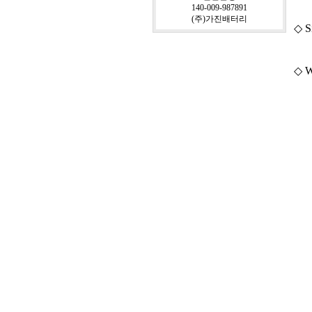
140-009-987891
(주)가진배터리
◇ S
◇ W