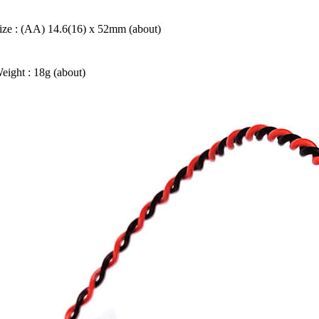
ize : (AA) 14.6(16) x 52mm (about)
eight : 18g (about)