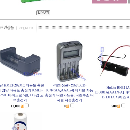
냥 KMLT-202MC 다용도 충전
<대체상품>깜냥 LCD-
Holder BH311A
 깜냥 다용도 충전기 KMLT-
807N(AA,AAA x4) 디지털 자동
ES5001A(AA1N-A) 
02MC 마이크로 5핀, C타입 고
충전기 니켈카드뮴, 니켈수소 디
BH311A 사이즈 
속충전기
지털 자동충전기
12,000
원
0
원
500
원