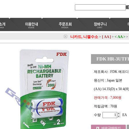
니카드, 니켈수소
[ AA ]
< AA >
>
>
>
FDK HR-3UTFB
제조회사 : FDK 에프
원산지 : Japan 일본
(AA) 14.35(D) x 50.4(H
판매가격 :
7,000원
적립금액 :
70원
수량
EA