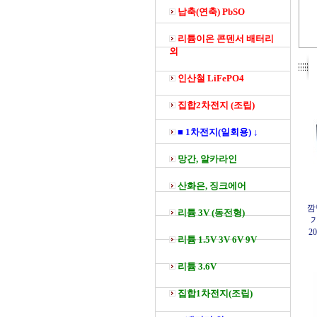
납축(연축) PbSO
리튬이온 콘덴서 배터리
외
인산철 LiFePO4
집합2차전지 (조립)
■ 1차전지(일회용) ↓
망간, 알카라인
산화은, 징크에어
깜
리튬 3V (동전형)
기
2
리튬 1.5V 3V 6V 9V
리튬 3.6V
집합1차전지(조립)