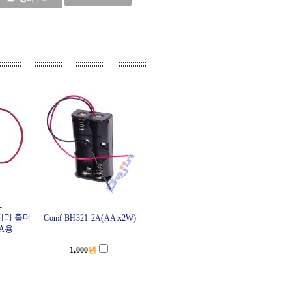
-
배터리 홀더
Comf BH321-2A(AA x2W)
AA용
1,000
원